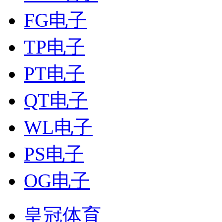
FG电子
TP电子
PT电子
QT电子
WL电子
PS电子
OG电子
皇冠体育