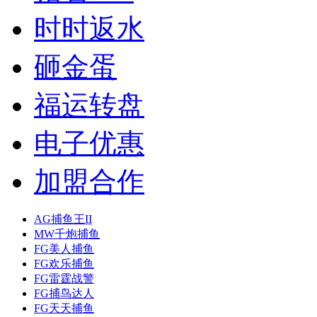
时时返水
砸金蛋
福运转盘
电子优惠
加盟合作
AG捕鱼王II
MW千炮捕鱼
FG美人捕鱼
FG欢乐捕鱼
FG雷霆战警
FG捕鸟达人
FG天天捕鱼