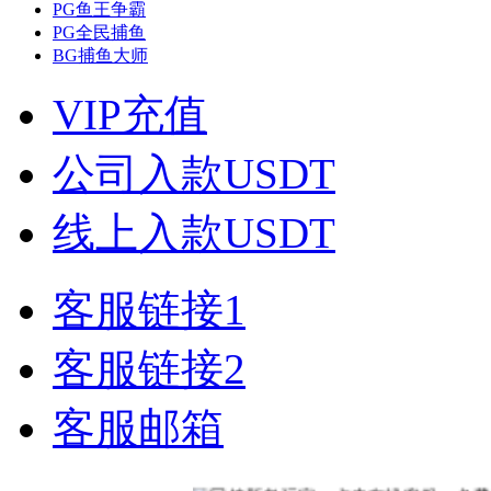
PG鱼王争霸
PG全民捕鱼
BG捕鱼大师
VIP充值
公司入款USDT
线上入款USDT
客服链接1
客服链接2
客服邮箱