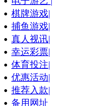
电子游艺
|
棋牌游戏
|
捕鱼游戏
|
真人视讯
|
幸运彩票
|
体育投注
|
优惠活动
|
推荐入款
|
备用网址